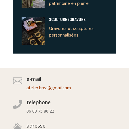
patrimoine en pierre
SCULTURE /GRAVURE
Gravures et sculptures
personnalisées
e-mail

atelier.brea@gmail.com
telephone

06 03 75 86 22
adresse
